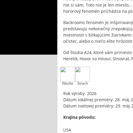
nie si sám. Toto nie je len miesto… 
hororový fenomén prichádza na plá
Backrooms fenomén je inšpirovaný
predstavujú nekonečný znepokojujú
miestnosti s blikajúcimi žiarivkami
očistec, alebo o niečo ešte hrôzost
Od štúdia A24, ktoré vám prinieslo 
Heretik, Hovor so mnou!, Slnovrat, 
Násilie
Strach
Rok výroby: 2026
Dátum lokálnej premiéry: 28. máj 
Dátum svetovej premiéry: 29. máj 
Krajina pôvodu:
USA