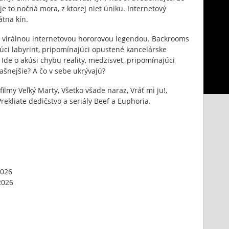
je to nočná mora, z ktorej niet úniku. Internetový
tna kín.
 virálnou internetovou hororovou legendou. Backrooms
ci labyrint, pripomínajúci opustené kancelárske
. Ide o akúsi chybu reality, medzisvet, pripomínajúci
rašnejšie? A čo v sebe ukrývajú?
filmy Veľký Marty, Všetko všade naraz, Vráť mi ju!,
Prekliate dedičstvo a seriály Beef a Euphoria.
2026
2026