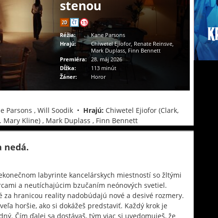
stenou
2D
ČT
15
Réžia:
Kane Parsons
Hrajú:
Chiwetel Ejiofor, Renate Reinsve,
Mark Duplass, Finn Bennett
Premiéra:
28. máj 2026
Dĺžka:
113 minút
Žáner:
Horor
 Parsons , Will Soodik •
Hrajú:
Chiwetel Ejiofor (Clark,
r. Mary Kline) , Mark Duplass , Finn Bennett
a nedá.
ekonečnom labyrinte kancelárskych miestností so žltými
rcami a neutíchajúcim bzučaním neónových svetiel.
 za hranicou reality nadobúdajú nové a desivé rozmery.
eľa horšie, ako si dokážeš predstaviť. Každý krok je
dný. Čím ďalej sa dostávaš, tým viac si uvedomuješ, že