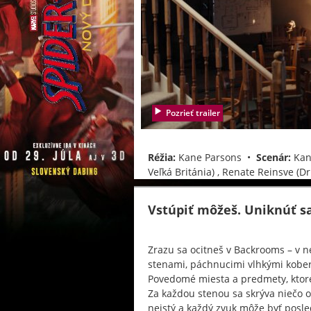
Pozrieť trailer
Réžia:
Kane Parsons •
Scenár:
Kane
Veľká Británia) , Renate Reinsve (D
Vstúpiť môžeš. Uniknúť s
Zrazu sa ocitneš v Backrooms – v n
stenami, páchnucimi vlhkými kobe
Povedomé miesta a predmety, ktoré
Za každou stenou sa skrýva niečo ov
neistý a každý zvuk môže byť posle