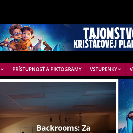
E
PRÍSTUPNOSŤ A PIKTOGRAMY
VSTUPENKY
V
Backrooms: Za