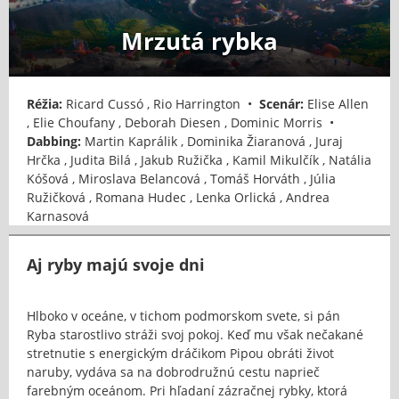
Mrzutá rybka
Réžia:
Ricard Cussó , Rio Harrington •
Scenár:
Elise Allen
, Elie Choufany , Deborah Diesen , Dominic Morris •
Dabbing:
Martin Kaprálik , Dominika Žiaranová , Juraj
Hrčka , Judita Bilá , Jakub Ružička , Kamil Mikulčík , Natália
Kóšová , Miroslava Belancová , Tomáš Horváth , Júlia
Ružičková , Romana Hudec , Lenka Orlická , Andrea
Karnasová
Aj ryby majú svoje dni
Hlboko v oceáne, v tichom podmorskom svete, si pán
Ryba starostlivo stráži svoj pokoj. Keď mu však nečakané
stretnutie s energickým dráčikom Pipou obráti život
naruby, vydáva sa na dobrodružnú cestu naprieč
farebným oceánom. Pri hľadaní zázračnej rybky, ktorá